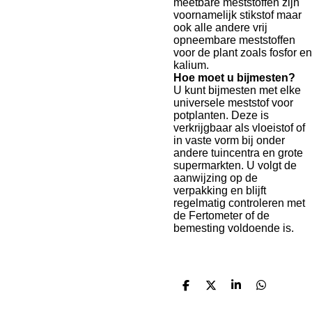
meetbare meststoffen zijn
voornamelijk stikstof maar
ook alle andere vrij
opneembare meststoffen
voor de plant zoals fosfor en
kalium.
Hoe moet u bijmesten?
U kunt bijmesten met elke
universele meststof voor
potplanten. Deze is
verkrijgbaar als vloeistof of
in vaste vorm bij onder
andere tuincentra en grote
supermarkten. U volgt de
aanwijzing op de
verpakking en blijft
regelmatig controleren met
de Fertometer of de
bemesting voldoende is.
T
T
T
T
e
e
e
e
i
i
i
i