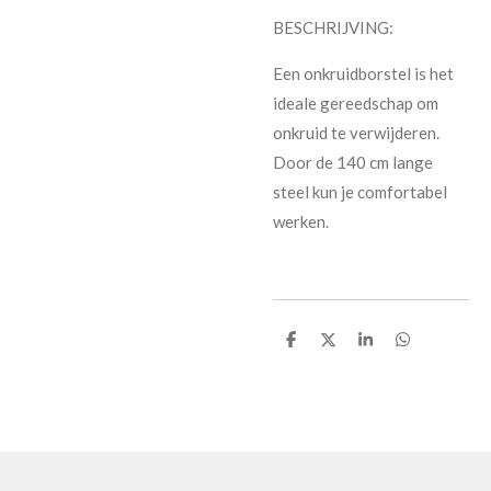
BESCHRIJVING:
Een onkruidborstel is het
ideale gereedschap om
onkruid te verwijderen.
Door de 140 cm lange
steel kun je comfortabel
werken.
T
T
T
T
e
e
e
e
i
i
i
i
l
l
l
l
e
e
e
e
n
n
n
n