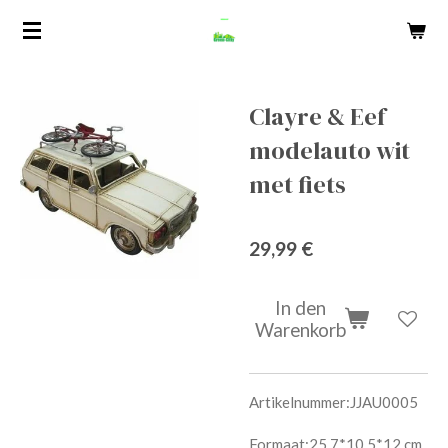
Zum
Hauptinhalt
springen
Clayre & Eef
modelauto wit
met fiets
29,99 €
In den
Warenkorb
Artikelnummer:
JJAU0005
Formaat:25.7*10.5*12 cm