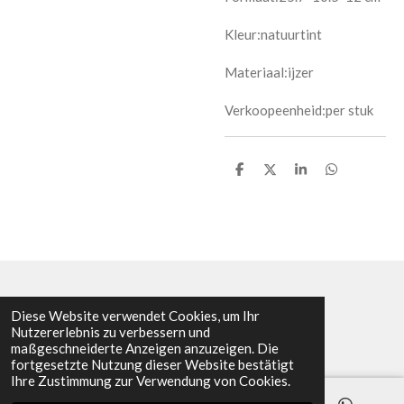
Kleur:
natuurtint
Materiaal:ijzer
Verkoopeenheid:per stuk
T
T
T
T
e
e
e
e
i
i
i
i
l
l
l
l
e
e
e
e
n
n
n
n
© 2017 - 2026 green-citty.nl
Diese Website verwendet Cookies, um Ihr
Nutzererlebnis zu verbessern und
maßgeschneiderte Anzeigen anzuzeigen. Die
fortgesetzte Nutzung dieser Website bestätigt
Ihre Zustimmung zur Verwendung von Cookies.