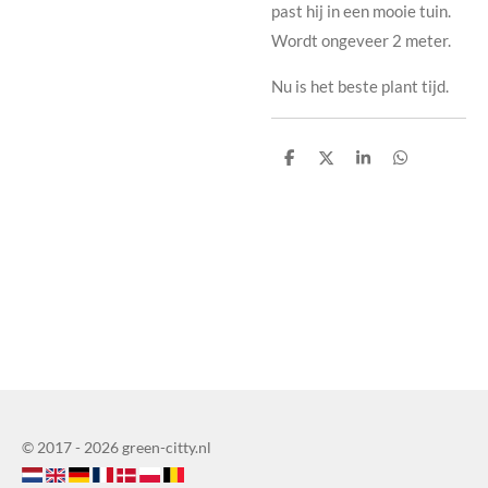
past hij in een mooie tuin.
Wordt ongeveer 2 meter.
Nu is het beste plant tijd.
T
T
T
T
e
e
e
e
i
i
i
i
l
l
l
l
e
e
e
e
n
n
n
n
© 2017 - 2026 green-citty.nl