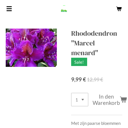
Zum
Hauptinhalt
springen
Rhododendron
''Marcel
menard''
Sale!
9,99 €
12,99 €
In den
Warenkorb
Met zijn paarse bloemmen