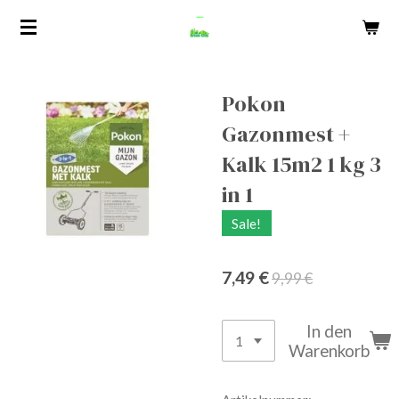
Zum
Hauptinhalt
springen
Pokon
Gazonmest +
Kalk 15m2 1 kg 3
in 1
Sale!
7,49 €
9,99 €
In den
Warenkorb