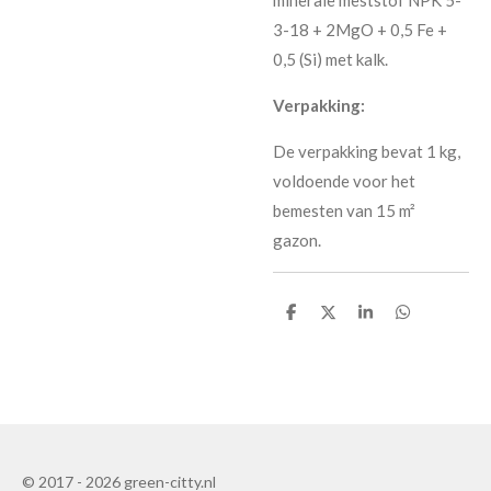
minerale meststof NPK 5-
3-18 + 2MgO + 0,5 Fe +
0,5 (Si) met kalk.
Verpakking:
De verpakking bevat 1 kg,
voldoende voor het
bemesten van 15 m²
gazon.
T
T
T
T
e
e
e
e
i
i
i
i
l
l
l
l
e
e
e
e
n
n
n
n
© 2017 - 2026 green-citty.nl